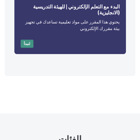
البدء مع التعلم الإلكتروني | للهيئة التدريسية
ال
(الانجليزية)
(ا
يحتوي هذا المقرر على مواد تعليمية تساعدك في تجهيز
يح
بيئة مقررك الإلكتروني
بي
لنبدأ
الفئات