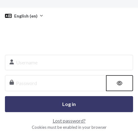
Skip to main content
English ‎(en)‎
Username
Password
Log in
Lost password?
Cookies must be enabled in your browser