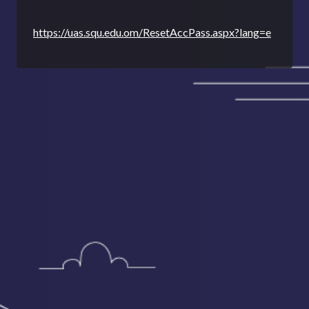
https://uas.squ.edu.om/ResetAccPass.aspx?lang=e